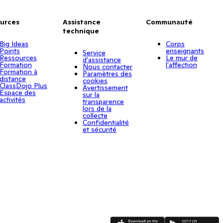
urces
Assistance
Communauté
technique
Big Ideas
Corps
Points
enseignants
Service
Ressources
Le mur de
d'assistance
Formation
l'affection
Nous contacter
Formation à
Paramètres des
distance
cookies
ClassDojo Plus
Avertissement
Espace des
sur la
activités
transparence
lors de la
collecte
Confidentialité
et sécurité
App Store
Google Play