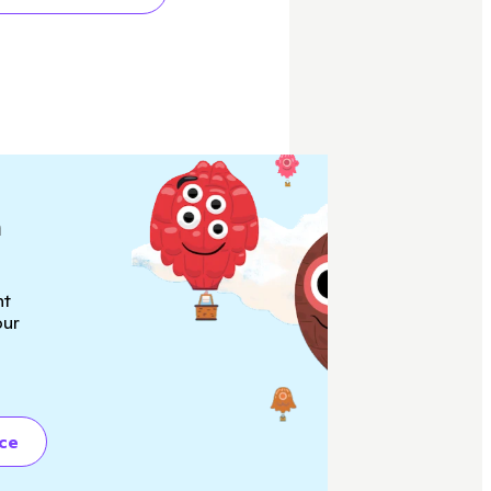
a
nt
our
nce