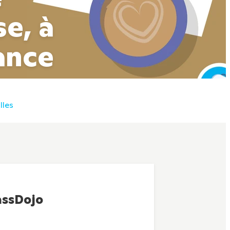
e, à
ance
lles
assDojo