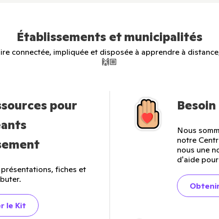
Établissements et municipalités
e connectée, impliquée et disposée à apprendre à distance, 
🙌🏼
ssources pour
Besoin 
eants
Nous somme
notre Centr
ssement
nous une no
d'aide pour
présentations, fiches et
buter.
Obtenir
 le Kit