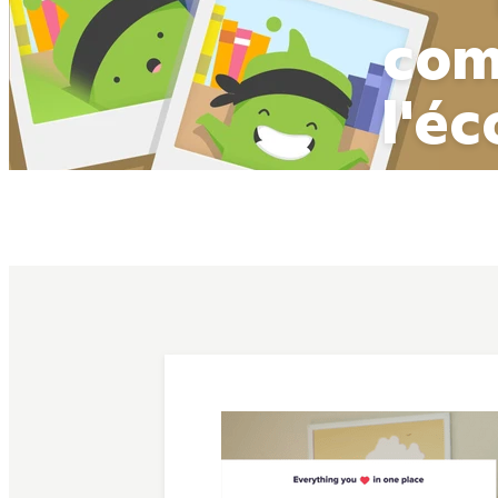
com
l'é