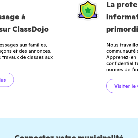
La prote
ssage à
informat
sur ClassDojo
primordi
ssages aux familles,
Nous travaill
eçons et des annonces,
communauté sc
 travaux de classes aux
Apprenez-en 
confidentiali
normes de l'in
lus
Visiter le
Connectez votre municipalité