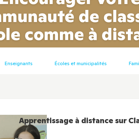
munauté de class
cole comme à dist
Enseignants
Écoles et municipalités
Fami
Apprentissage à distance sur Cl