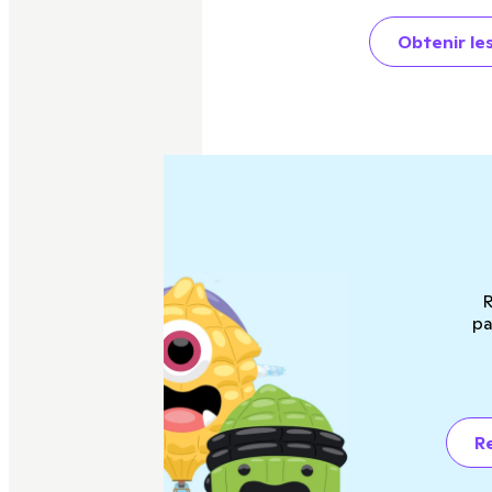
Obtenir le
R
pa
Re