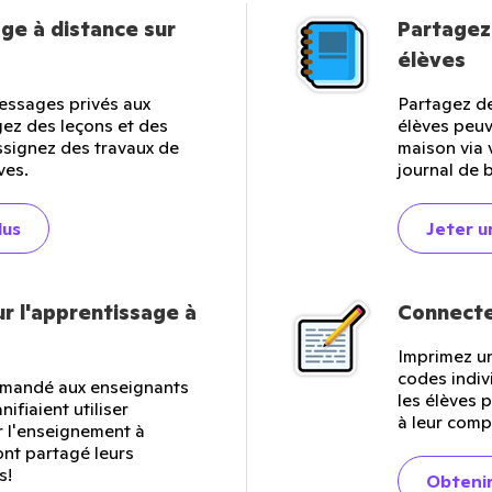
ge à distance sur
Partagez 
élèves
essages privés aux
Partagez de
gez des leçons et des
élèves peuve
ssignez des travaux de
maison via 
ves.
journal de 
lus
Jeter u
ur l'apprentissage à
Connecte
Imprimez un
codes indiv
mandé aux enseignants
les élèves 
ifiaient utiliser
à leur comp
 l'enseignement à
 ont partagé leurs
s!
Obtenir