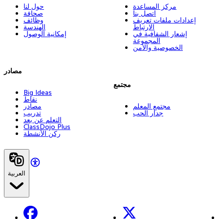
مركز المساعدة
حول لنا
اتصل بنا
صحافة
إعدادات ملفات تعريف
وظائف
الارتباط
الهندسة
إشعار الشفافية في
إمكانية الوصول
المجموعة
الخصوصية والأمن
مصادر
مجتمع
Big Ideas
نقاط
مجتمع المعلم
مصادر
جدار الحب
تدريب
التعلم عن بعد
ClassDojo Plus
ركن الأنشطة
العربية
Facebook
X