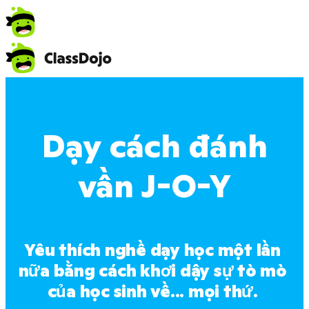
Dạy cách đánh
vần J-O-Y
Yêu thích nghề dạy học một lần 
nữa bằng cách khơi dậy sự tò mò 
của học sinh về... mọi thứ. 