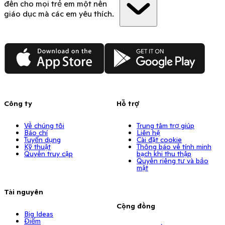
đến cho mọi trẻ em một nền
giáo dục mà các em yêu thích.
App Store
Google Play
Công ty
Hỗ trợ
Về chúng tôi
Trung tâm trợ giúp
Báo chí
Liên hệ
Tuyển dụng
Cài đặt cookie
Kỹ thuật
Thông báo về tính minh
Quyền truy cập
bạch khi thu thập
Quyền riêng tư và bảo
mật
Tài nguyên
Cộng đồng
Big Ideas
Điểm