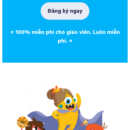
Đăng ký ngay
⭐
100% miễn phí cho giáo viên. Luôn miễn
phí.
⭐