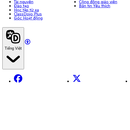
Tài nguyên
Cộng đồng giáo viên
Đào tạo
Bản tin Yêu thích
Học tập từ xa
ClassDojo Plus
Góc Hoạt động
Tiếng Việt
Facebook
X