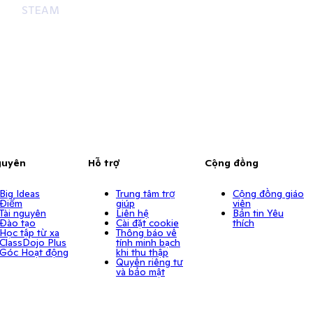
STEAM
guyên
Hỗ trợ
Cộng đồng
Big Ideas
Trung tâm trợ
Cộng đồng giáo
Điểm
giúp
viên
Tài nguyên
Liên hệ
Bản tin Yêu
Đào tạo
Cài đặt cookie
thích
Học tập từ xa
Thông báo về
ClassDojo Plus
tính minh bạch
Góc Hoạt động
khi thu thập
Quyền riêng tư
và bảo mật