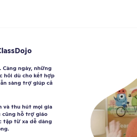
ClassDojo
ể. Càng ngày, những
c hỏi dù cho kết hợp
sẵn sàng trợ giúp cả
n và thu hút mọi gia
 cũng hỗ trợ giáo
ọc tập từ xa dễ dàng
óng.