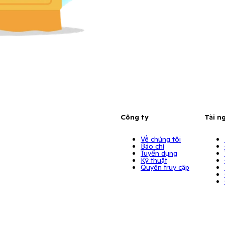
Công ty
Tài n
Về chúng tôi
Báo chí
Tuyển dụng
Kỹ thuật
Quyền truy cập