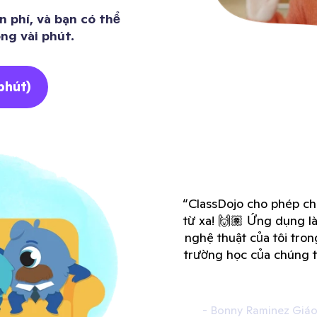
n phí, và bạn có thể
ong vài phút.
phút)
“ClassDojo cho phép ch
từ xa! 🙌🏽 Ứng dụng l
nghệ thuật của tôi tro
trường học của chúng t
- Bonny Raminez Giáo