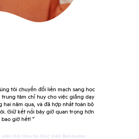
úng tôi chuyển đổi liền mạch sang học
à trung tâm chỉ huy cho việc giảng dạy
ng hai năm qua, và đã hợp nhất toàn bộ
ôi. Giữ kết nối bây giờ quan trọng hơn
bao giờ hết! ”
 viên Hội Họa tại Học Viện Benavides