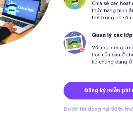
Chia sẻ các hoạt
thức bằng hình ả
thế trong hồ sơ 
Quản lý các lớp
Với mọi công cụ g
học của bạn ở chu
kể chúng đang ở
Đăng ký miễn phí 
Được tin dùng tại 90% trư