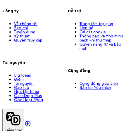
Công ty
Hỗ trợ
Về chúng tôi
Trung tâm trợ giúp
Báo chí
Liên hệ
Tuyển dụng
Cài đặt cookie
Kỹ thuật
Thông báo về tính minh
Quyền truy cập
bạch khi thu thập
Quyền riêng tư và bảo
mật
Tài nguyên
Cộng đồng
Big Ideas
Điểm
Tài nguyên
Cộng đồng giáo viên
Đào tạo
Bản tin Yêu thích
Học tập từ xa
ClassDojo Plus
Góc Hoạt động
Tiếng Việt