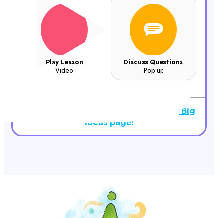
Play Lesson
Discuss Questions
Video
Pop up
Find extra mindfulness resources at our
Big
Ideas page!