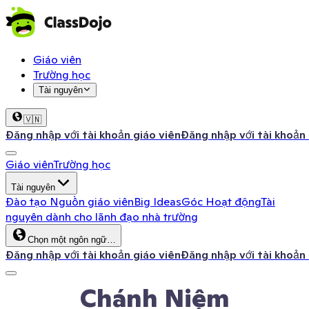
Giáo viên
Trường học
Tài nguyên
🇻🇳
Đăng nhập với tài khoản giáo viên
Đăng nhập với tài khoản
Giáo viên
Trường học
Tài nguyên
Đào tạo
Nguồn giáo viên
Big Ideas
Góc Hoạt động
Tài
nguyên dành cho lãnh đạo nhà trường
Chọn một ngôn ngữ…
Đăng nhập với tài khoản giáo viên
Đăng nhập với tài khoản
Chánh Niệm