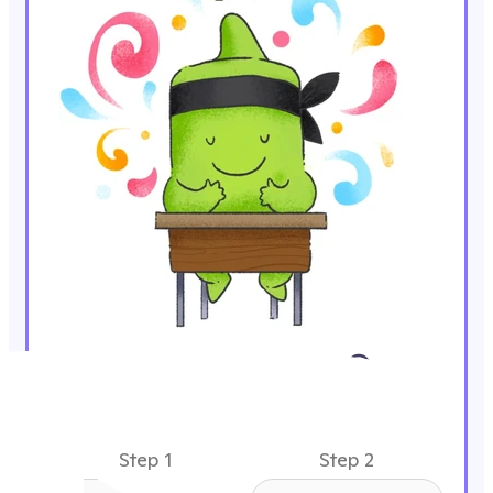
Mindful Moment 😊
English
Step 1
Step 2