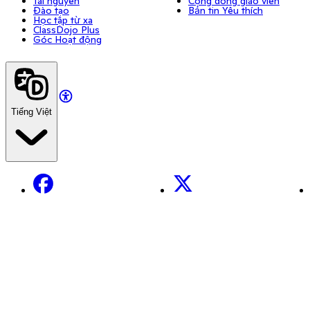
Tài nguyên
Cộng đồng giáo viên
Đào tạo
Bản tin Yêu thích
Học tập từ xa
ClassDojo Plus
Góc Hoạt động
Tiếng Việt
Facebook
X