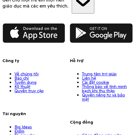
giáo dục mà các em yêu thích.
App Store
Google Play
Công ty
Hỗ trợ
Về chúng tôi
Trung tâm trợ giúp
Báo chí
Liên hệ
Tuyển dụng
Cài đặt cookie
Kỹ thuật
Thông báo về tính minh
Quyền truy cập
bạch khi thu thập
Quyền riêng tư và bảo
mật
Tài nguyên
Cộng đồng
Big Ideas
Điểm