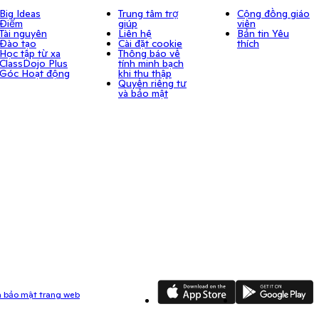
Big Ideas
Trung tâm trợ
Cộng đồng giáo
Điểm
giúp
viên
Tài nguyên
Liên hệ
Bản tin Yêu
Đào tạo
Cài đặt cookie
thích
Học tập từ xa
Thông báo về
ClassDojo Plus
tính minh bạch
Góc Hoạt động
khi thu thập
Quyền riêng tư
và bảo mật
App Store
Google Play
ch bảo mật trang web