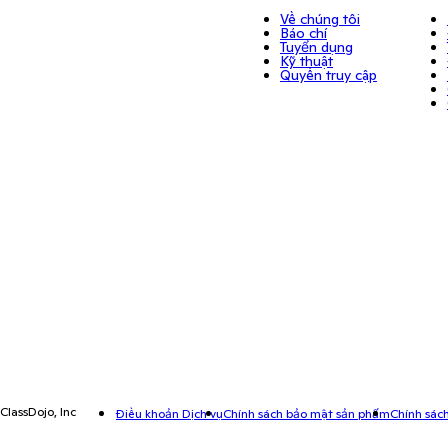
Về chúng tôi
Báo chí
Tuyển dụng
Kỹ thuật
Quyền truy cập
ClassDojo, Inc
Điều khoản Dịch vụ
Chính sách bảo mật sản phẩm
Chính sá