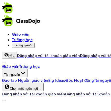
Giáo viên
Trường học
Tài nguyên
Đăng nhập với tài khoản giáo viên
Đăng nhập với t
🇻🇳
Giáo viên
Trường học
Tài nguyên
Đào tạo
Nguồn giáo viên
Big Ideas
Góc Hoạt động
Tài nguy
Chọn một ngôn ngữ…
Đăng nhập với tài khoản giáo viên
Đăng nhập với tài khoản