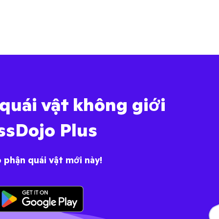
quái vật không giới
ssDojo Plus
 phận quái vật mới này!