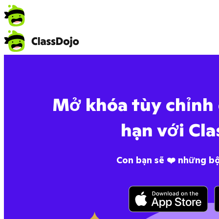
Mở khóa tùy chỉnh 
hạn với Cla
Con bạn sẽ ❤️ những bộ