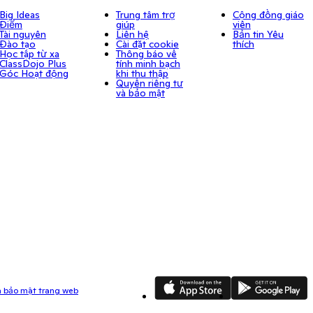
Big Ideas
Trung tâm trợ
Cộng đồng giáo
Điểm
giúp
viên
Tài nguyên
Liên hệ
Bản tin Yêu
Đào tạo
Cài đặt cookie
thích
Học tập từ xa
Thông báo về
ClassDojo Plus
tính minh bạch
Góc Hoạt động
khi thu thập
Quyền riêng tư
và bảo mật
App Store
Google Play
ch bảo mật trang web