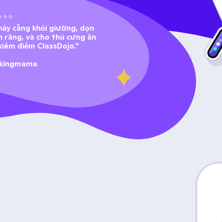
⭐⭐⭐
hảy cẫng khỏi giường, dọn 
 răng, và cho thú cưng ăn 
kiếm điểm ClassDojo." 
kingmama