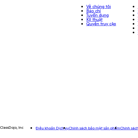
Về chúng tôi
Báo chí
Tuyển dụng
Kỹ thuật
Quyền truy cập
ClassDojo, Inc
Điều khoản Dịch vụ
Chính sách bảo mật sản phẩm
Chính sá