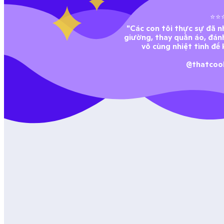
⭐⭐
"Các con tôi thực sự đã n
giường, thay quần áo, đánh
vô cùng nhiệt tình để 
@thatcoo