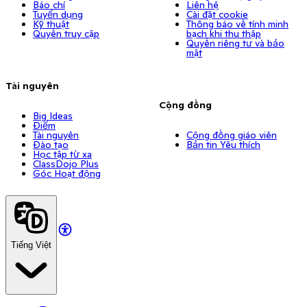
Báo chí
Liên hệ
Tuyển dụng
Cài đặt cookie
Kỹ thuật
Thông báo về tính minh
Quyền truy cập
bạch khi thu thập
Quyền riêng tư và bảo
mật
Tài nguyên
Cộng đồng
Big Ideas
Điểm
Tài nguyên
Cộng đồng giáo viên
Đào tạo
Bản tin Yêu thích
Học tập từ xa
ClassDojo Plus
Góc Hoạt động
Tiếng Việt