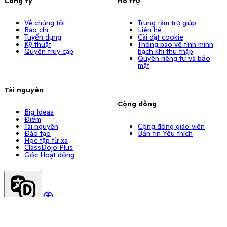
Công ty
Hỗ trợ
Về chúng tôi
Trung tâm trợ giúp
Báo chí
Liên hệ
Tuyển dụng
Cài đặt cookie
Kỹ thuật
Thông báo về tính minh
Quyền truy cập
bạch khi thu thập
Quyền riêng tư và bảo
mật
Tài nguyên
Cộng đồng
Big Ideas
Điểm
Tài nguyên
Cộng đồng giáo viên
Đào tạo
Bản tin Yêu thích
Học tập từ xa
ClassDojo Plus
Góc Hoạt động
Tiếng Việt