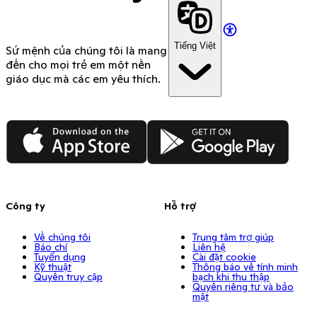
Tiếng Việt
Sứ mệnh của chúng tôi là mang
đến cho mọi trẻ em một nền
giáo dục mà các em yêu thích.
App Store
Google Play
Công ty
Hỗ trợ
Về chúng tôi
Trung tâm trợ giúp
Báo chí
Liên hệ
Tuyển dụng
Cài đặt cookie
Kỹ thuật
Thông báo về tính minh
Quyền truy cập
bạch khi thu thập
Quyền riêng tư và bảo
mật