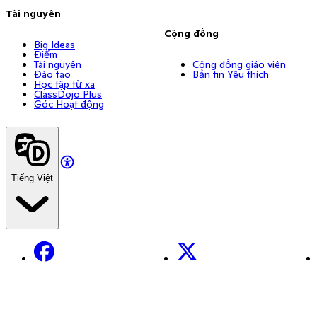
Tài nguyên
Cộng đồng
Big Ideas
Điểm
Tài nguyên
Cộng đồng giáo viên
Đào tạo
Bản tin Yêu thích
Học tập từ xa
ClassDojo Plus
Góc Hoạt động
Tiếng Việt
Facebook
X