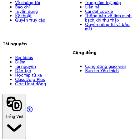
Về chúng tôi
Trung tâm trợ giúp
Báo chí
Liên hệ
Tuyển dụng
Cài đặt cookie
Kỹ thuật
Thông báo về tính minh
Quyền truy cập
bạch khi thu thập
Quyền riêng tư và bảo
mật
Tài nguyên
Cộng đồng
Big Ideas
Điểm
Tài nguyên
Cộng đồng giáo viên
Đào tạo
Bản tin Yêu thích
Học tập từ xa
ClassDojo Plus
Góc Hoạt động
Tiếng Việt