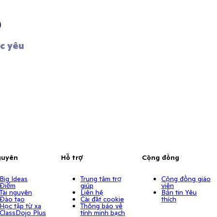
?
 yêu 
 
guyên
Hỗ trợ
Cộng đồng
Big Ideas
Trung tâm trợ
Cộng đồng giáo
Điểm
giúp
viên
Tài nguyên
Liên hệ
Bản tin Yêu
Đào tạo
Cài đặt cookie
thích
Học tập từ xa
Thông báo về
ClassDojo Plus
tính minh bạch