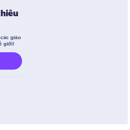
hiêu 
ác giáo 
 giới! 