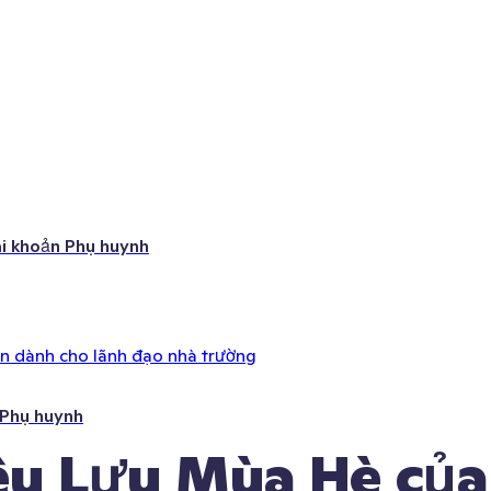
ài khoản Phụ huynh
ên dành cho lãnh đạo nhà trường
 Phụ huynh
êu Lưu Mùa Hè của 