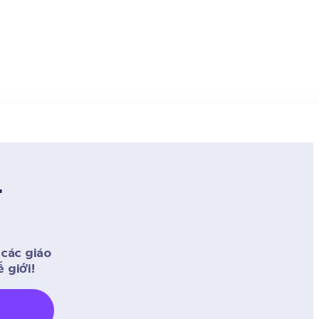
 
ác giáo 
 giới! 