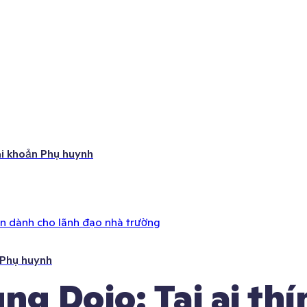
ài khoản Phụ huynh
ên dành cho lãnh đạo nhà trường
 Phụ huynh
g Dojo: Tai ai thín