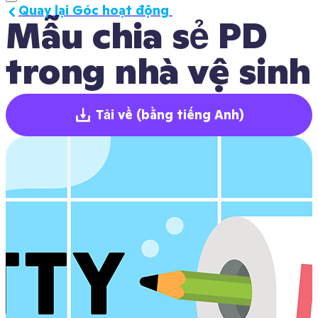
Quay lại Góc hoạt động 
Mẫu chia sẻ PD 
trong nhà vệ sinh
Tải về
(bằng tiếng Anh)