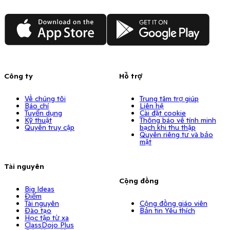
App Store
Google Play
Công ty
Hỗ trợ
Về chúng tôi
Trung tâm trợ giúp
Báo chí
Liên hệ
Tuyển dụng
Cài đặt cookie
Kỹ thuật
Thông báo về tính minh
Quyền truy cập
bạch khi thu thập
Quyền riêng tư và bảo
mật
Tài nguyên
Cộng đồng
Big Ideas
Điểm
Tài nguyên
Cộng đồng giáo viên
Đào tạo
Bản tin Yêu thích
Học tập từ xa
ClassDojo Plus