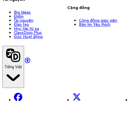
Cộng đồng
Big Ideas
Điểm
Tài nguyên
Cộng đồng giáo viên
Đào tạo
Bản tin Yêu thích
Học tập từ xa
ClassDojo Plus
Góc Hoạt động
Tiếng Việt
Facebook
X