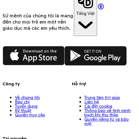
Tiếng Việt
Sứ mệnh của chúng tôi là mang
đến cho mọi trẻ em một nền
giáo dục mà các em yêu thích.
App Store
Google Play
Công ty
Hỗ trợ
Về chúng tôi
Trung tâm trợ giúp
Báo chí
Liên hệ
Tuyển dụng
Cài đặt cookie
Kỹ thuật
Thông báo về tính minh
Quyền truy cập
bạch khi thu thập
Quyền riêng tư và bảo
mật
Tài nguyên