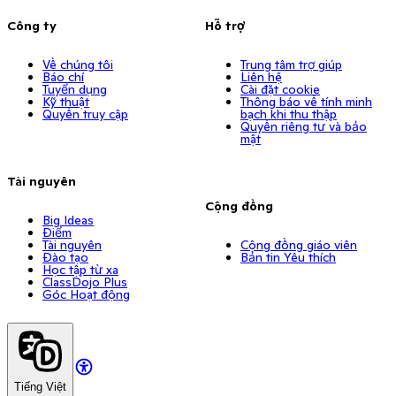
Công ty
Hỗ trợ
Về chúng tôi
Trung tâm trợ giúp
Báo chí
Liên hệ
Tuyển dụng
Cài đặt cookie
Kỹ thuật
Thông báo về tính minh
Quyền truy cập
bạch khi thu thập
Quyền riêng tư và bảo
mật
Tài nguyên
Cộng đồng
Big Ideas
Điểm
Tài nguyên
Cộng đồng giáo viên
Đào tạo
Bản tin Yêu thích
Học tập từ xa
ClassDojo Plus
Góc Hoạt động
Tiếng Việt