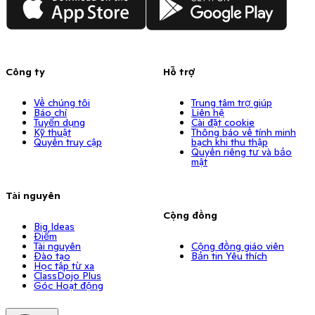
Công ty
Hỗ trợ
Về chúng tôi
Trung tâm trợ giúp
Báo chí
Liên hệ
Tuyển dụng
Cài đặt cookie
Kỹ thuật
Thông báo về tính minh
Quyền truy cập
bạch khi thu thập
Quyền riêng tư và bảo
mật
Tài nguyên
Cộng đồng
Big Ideas
Điểm
Tài nguyên
Cộng đồng giáo viên
Đào tạo
Bản tin Yêu thích
Học tập từ xa
ClassDojo Plus
Góc Hoạt động