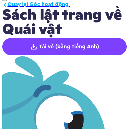
Quay lại Góc hoạt động 
Sách lật trang về 
Quái vật
Tải về
(bằng tiếng Anh)