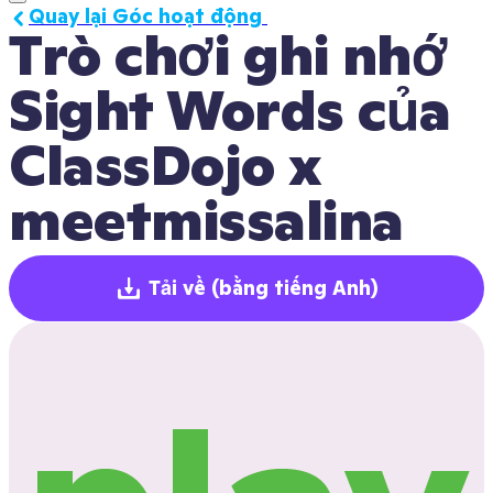
Quay lại Góc hoạt động 
Trò chơi ghi nhớ 
Sight Words của 
ClassDojo x 
meetmissalina
Tải về
(bằng tiếng Anh)