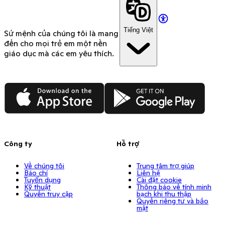
Tiếng Việt
Sứ mệnh của chúng tôi là mang
đến cho mọi trẻ em một nền
giáo dục mà các em yêu thích.
App Store
Google Play
Công ty
Hỗ trợ
Về chúng tôi
Trung tâm trợ giúp
Báo chí
Liên hệ
Tuyển dụng
Cài đặt cookie
Kỹ thuật
Thông báo về tính minh
Quyền truy cập
bạch khi thu thập
Quyền riêng tư và bảo
mật