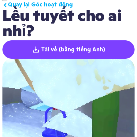
Quay lại Góc hoạt động 
Lều tuyết cho ai 
nhỉ?
Tải về
(bằng tiếng Anh)