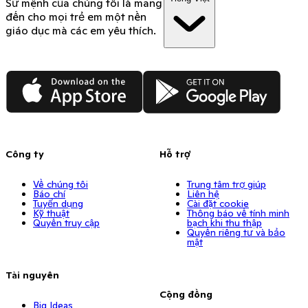
Sứ mệnh của chúng tôi là mang
đến cho mọi trẻ em một nền
giáo dục mà các em yêu thích.
App Store
Google Play
Công ty
Hỗ trợ
Về chúng tôi
Trung tâm trợ giúp
Báo chí
Liên hệ
Tuyển dụng
Cài đặt cookie
Kỹ thuật
Thông báo về tính minh
Quyền truy cập
bạch khi thu thập
Quyền riêng tư và bảo
mật
Tài nguyên
Cộng đồng
Big Ideas