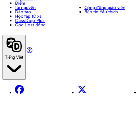
Điểm
Tài nguyên
Cộng đồng giáo viên
Đào tạo
Bản tin Yêu thích
Học tập từ xa
ClassDojo Plus
Góc Hoạt động
Tiếng Việt
Facebook
X