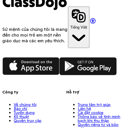
ClassDojo
Tiếng Việt
Sứ mệnh của chúng tôi là mang
đến cho mọi trẻ em một nền
giáo dục mà các em yêu thích.
App Store
Google Play
Công ty
Hỗ trợ
Về chúng tôi
Trung tâm trợ giúp
Báo chí
Liên hệ
Tuyển dụng
Cài đặt cookie
Kỹ thuật
Thông báo về tính minh
Quyền truy cập
bạch khi thu thập
Quyền riêng tư và bảo