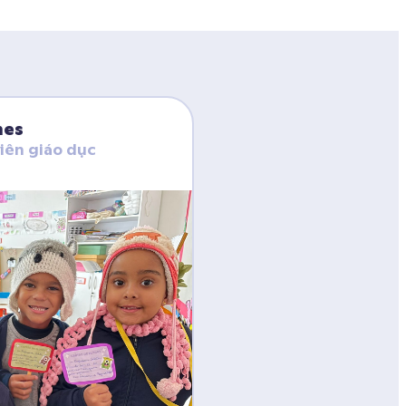
nes
viên giáo dục