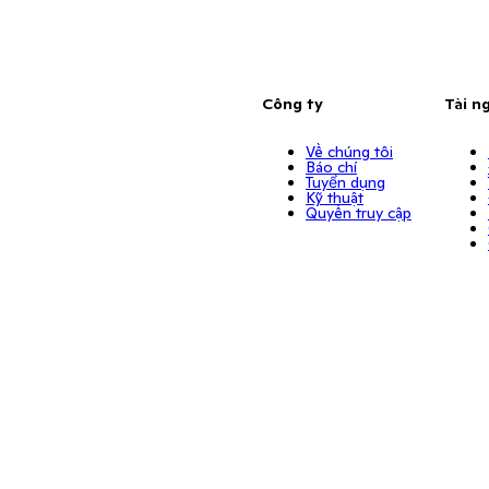
Công ty
Tài n
Về chúng tôi
Báo chí
Tuyển dụng
Kỹ thuật
Quyền truy cập