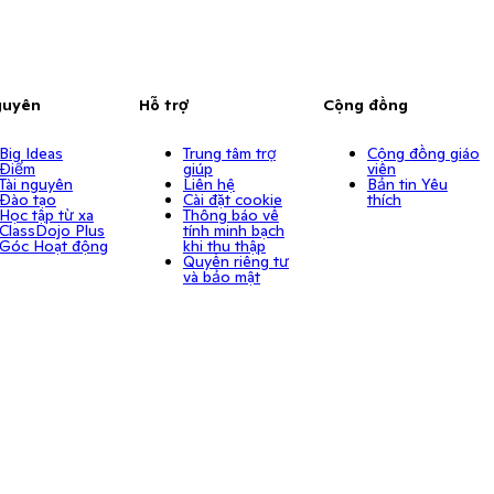
guyên
Hỗ trợ
Cộng đồng
Big Ideas
Trung tâm trợ
Cộng đồng giáo
Điểm
giúp
viên
Tài nguyên
Liên hệ
Bản tin Yêu
Đào tạo
Cài đặt cookie
thích
Học tập từ xa
Thông báo về
ClassDojo Plus
tính minh bạch
Góc Hoạt động
khi thu thập
Quyền riêng tư
và bảo mật