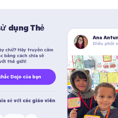
sử dụng Thẻ 
Ana Antu
Điều phối 
ày chứ? Hãy truyền cảm 
c bằng cách chia sẻ 
ới thế giới! 
khắc Dojo của bạn
a sẻ với các giáo viên 