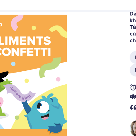
Dạ
kh
Tả
cù
ch