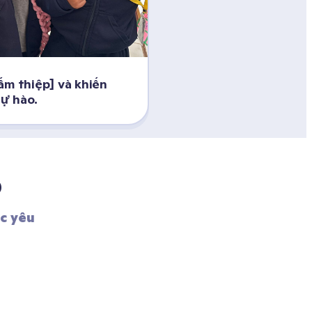
ấm thiệp] và khiến 
ự hào.
?
 yêu 
 