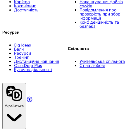
Кар’єра
Налаштування файлів
Інжиніринг
cookie
Доступність
Повідомлення про
прозорість при зборі
інформації
Конфіденційність та
безпека
Ресурси
Big Ideas
Спільнота
Бали
Ресурси
Тренінг
Дистанційне навчання
Учительська спільнота
ClassDojo Plus
Стіна любові
Куточок діяльності
Українська