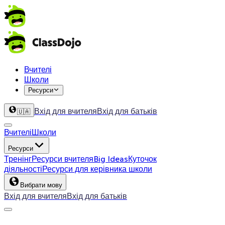
Вчителі
Школи
Ресурси
Вхід для вчителя
Вхід для батьків
🇺🇦
Вчителі
Школи
Ресурси
Тренінг
Ресурси вчителя
Big Ideas
Куточок
діяльності
Ресурси для керівника школи
Вибрати мову
Вхід для вчителя
Вхід для батьків