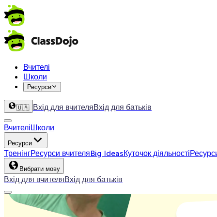
Вчителі
Школи
Ресурси
Вхід для вчителя
Вхід для батьків
🇺🇦
Вчителі
Школи
Ресурси
Тренінг
Ресурси вчителя
Big Ideas
Куточок діяльності
Ресурс
Вибрати мову
Вхід для вчителя
Вхід для батьків