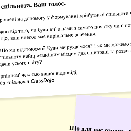
спільнота. Ваш голос.
прошені на допомогу у формуванні майбутньої спільноти 
жно від того, чи були ви’ з нами з самого початку чи є н
ojo, ваш внесок має вирішальне значення.
 Що ми відстоюємо? Куди ми рухаємося? І як ми можемо
спільноту найприємнішим місцем для співпраці та розви
ачів усього світу?
ерпінням’ чекаємо вашої відповіді,
да спільноти ClassDojo
Що для вас означає 