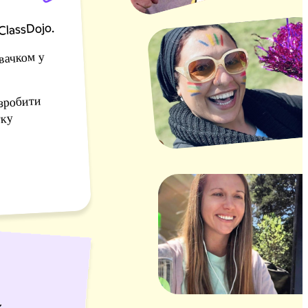
ClassDojo.
овачком у
 зробити
тку
бути вчителем