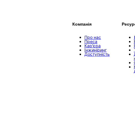
Компанія
Ресур
Про нас
Преса
Кар’єра
Інжиніринг
Доступність