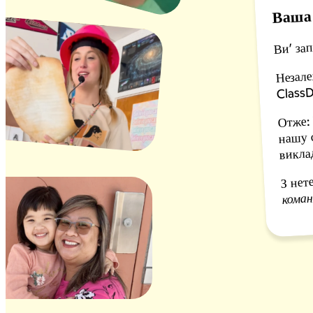
Ваша 
Ви’ за
Незале
ClassD
Отже:
нашу 
виклад
З нет
коман