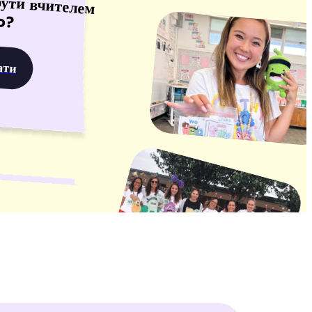
o?
ати