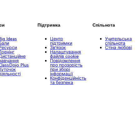
си
Підтримка
Спільнота
Big Ideas
Центр
Учительська
Бали
підтримки
спільнота
Ресурси
Зв’язок
Стіна любові
Тренінг
Налаштування
Дистанційне
файлів cookie
навчання
Повідомлення
ClassDojo Plus
про прозорість
Куточок
при зборі
діяльності
інформації
Конфіденційність
та безпека