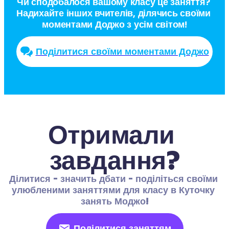
Чи сподобалося вашому класу це заняття? 
Надихайте інших вчителів, ділячись своїми 
моментами Доджо з усім світом!
Поділитися своїми моментами Доджо
Отримали 
завдання?
Ділитися - значить дбати - поділіться своїми 
улюбленими заняттями для класу в Куточку 
занять Моджо!
Поділитися заняттям