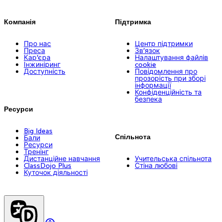
Компанія
Підтримка
Про нас
Центр підтримки
Преса
Зв’язок
Кар’єра
Налаштування файлів
Інжиніринг
cookie
Доступність
Повідомлення про
прозорість при зборі
інформації
Конфіденційність та
безпека
Ресурси
Big Ideas
Спільнота
Бали
Ресурси
Тренінг
Дистанційне навчання
Учительська спільнота
ClassDojo Plus
Стіна любові
Куточок діяльності