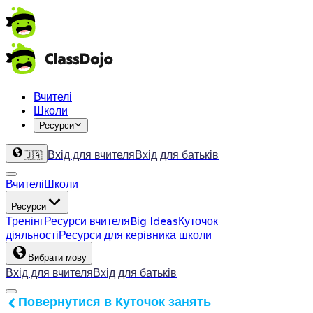
Вчителі
Школи
Ресурси
Вхід для вчителя
Вхід для батьків
🇺🇦
Вчителі
Школи
Ресурси
Тренінг
Ресурси вчителя
Big Ideas
Куточок
діяльності
Ресурси для керівника школи
Вибрати мову
Вхід для вчителя
Вхід для батьків
Повернутися в Куточок занять