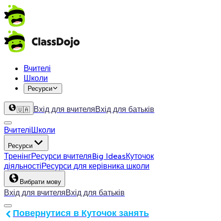
Вчителі
Школи
Ресурси
Вхід для вчителя
Вхід для батьків
🇺🇦
Вчителі
Школи
Ресурси
Тренінг
Ресурси вчителя
Big Ideas
Куточок
діяльності
Ресурси для керівника школи
Вибрати мову
Вхід для вчителя
Вхід для батьків
Повернутися в Куточок занять