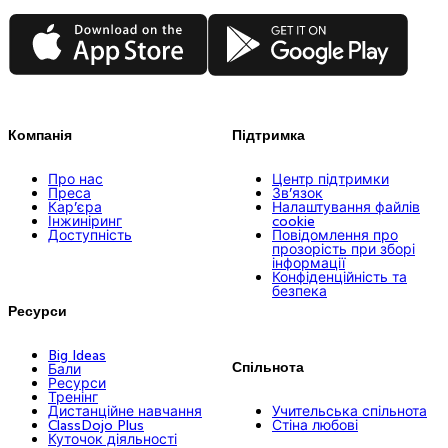
App Store
Google Play
Компанія
Підтримка
Про нас
Центр підтримки
Преса
Зв’язок
Кар’єра
Налаштування файлів
Інжиніринг
cookie
Доступність
Повідомлення про
прозорість при зборі
інформації
Конфіденційність та
безпека
Ресурси
Big Ideas
Спільнота
Бали
Ресурси
Тренінг
Дистанційне навчання
Учительська спільнота
ClassDojo Plus
Стіна любові
Куточок діяльності