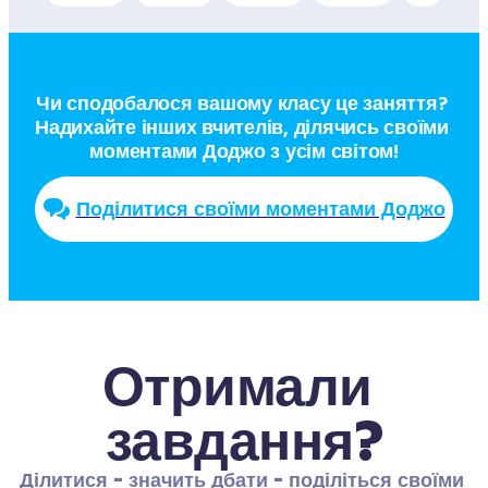
Чи сподобалося вашому класу це заняття? 
Надихайте інших вчителів, ділячись своїми 
моментами Доджо з усім світом!
Поділитися своїми моментами Доджо
Отримали 
завдання?
Ділитися - значить дбати - поділіться своїми 