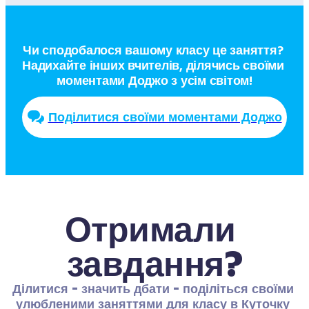
Чи сподобалося вашому класу це заняття? 
Надихайте інших вчителів, ділячись своїми 
моментами Доджо з усім світом!
Поділитися своїми моментами Доджо
Отримали 
завдання?
Ділитися - значить дбати - поділіться своїми 
улюбленими заняттями для класу в Куточку 