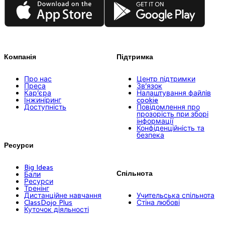
App Store
Google Play
Компанія
Підтримка
Про нас
Центр підтримки
Преса
Зв’язок
Кар’єра
Налаштування файлів
Інжиніринг
cookie
Доступність
Повідомлення про
прозорість при зборі
інформації
Конфіденційність та
безпека
Ресурси
Big Ideas
Спільнота
Бали
Ресурси
Тренінг
Дистанційне навчання
Учительська спільнота
ClassDojo Plus
Стіна любові
Куточок діяльності