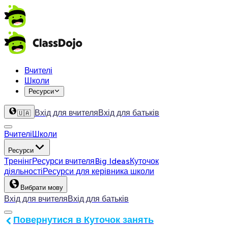
Вчителі
Школи
Ресурси
Вхід для вчителя
Вхід для батьків
🇺🇦
Вчителі
Школи
Ресурси
Тренінг
Ресурси вчителя
Big Ideas
Куточок
діяльності
Ресурси для керівника школи
Вибрати мову
Вхід для вчителя
Вхід для батьків
Повернутися в Куточок занять