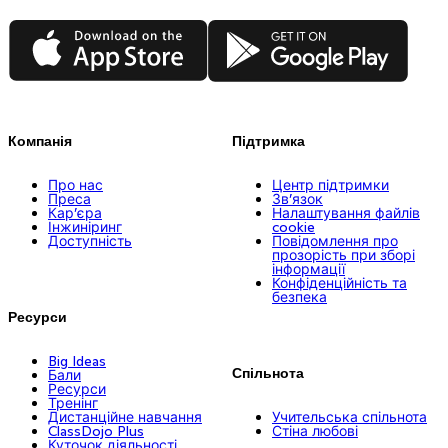
App Store
Google Play
Компанія
Підтримка
Про нас
Центр підтримки
Преса
Зв’язок
Кар’єра
Налаштування файлів
Інжиніринг
cookie
Доступність
Повідомлення про
прозорість при зборі
інформації
Конфіденційність та
безпека
Ресурси
Big Ideas
Спільнота
Бали
Ресурси
Тренінг
Дистанційне навчання
Учительська спільнота
ClassDojo Plus
Стіна любові
Куточок діяльності