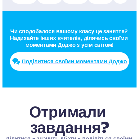
Чи сподобалося вашому класу це заняття? 
Надихайте інших вчителів, ділячись своїми 
моментами Доджо з усім світом!
Поділитися своїми моментами Доджо
Отримали 
завдання?
Ділитися - значить дбати - поділіться своїми 