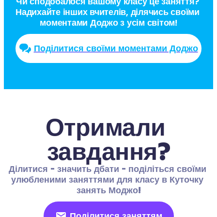
Чи сподобалося вашому класу це заняття? 
Надихайте інших вчителів, ділячись своїми 
моментами Доджо з усім світом!
Поділитися своїми моментами Доджо
Отримали 
завдання?
Ділитися - значить дбати - поділіться своїми 
улюбленими заняттями для класу в Куточку 
занять Моджо!
Поділитися заняттям