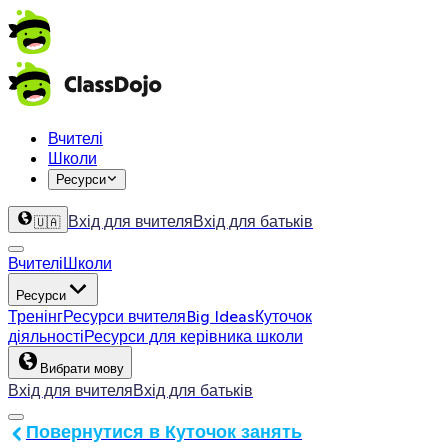
Вчителі
Школи
Ресурси
Вхід для вчителя
Вхід для батьків
🇺🇦
Вчителі
Школи
Ресурси
Тренінг
Ресурси вчителя
Big Ideas
Куточок
діяльності
Ресурси для керівника школи
Вибрати мову
Вхід для вчителя
Вхід для батьків
Повернутися в Куточок занять