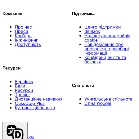
Компанія
Підтримка
Про нас
Центр підтримки
Преса
Зв’язок
Кар’єра
Налаштування файлів
Інжиніринг
cookie
Доступність
Повідомлення про
прозорість при зборі
інформації
Конфіденційність та
безпека
Ресурси
Big Ideas
Спільнота
Бали
Ресурси
Тренінг
Дистанційне навчання
Учительська спільнота
ClassDojo Plus
Стіна любові
Куточок діяльності