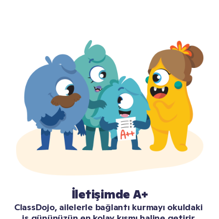
İletişimde A+
ClassDojo, ailelerle bağlantı kurmayı okuldaki 
iş gününüzün en kolay kısmı haline getirir.