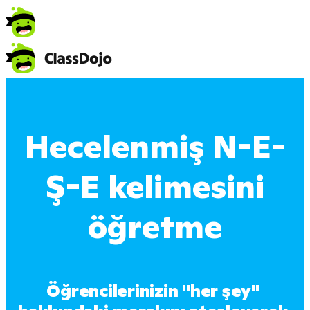
Hecelenmiş N-E-
Ş-E kelimesini
öğretme
Öğrencilerinizin "her şey" 