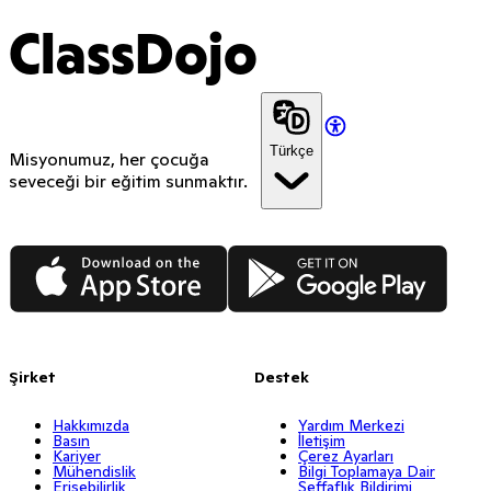
ClassDojo
Türkçe
Misyonumuz, her çocuğa
seveceği bir eğitim sunmaktır.
App Store
Google Play
Şirket
Destek
Hakkımızda
Yardım Merkezi
Basın
İletişim
Kariyer
Çerez Ayarları
Mühendislik
Bilgi Toplamaya Dair
Erişebilirlik
Şeffaflık Bildirimi