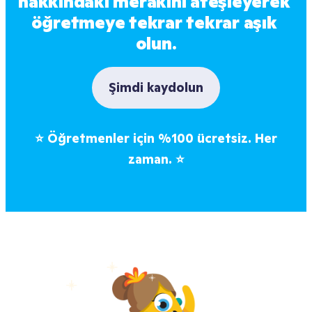
hakkındaki merakını ateşleyerek 
öğretmeye tekrar tekrar aşık 
olun.
Şimdi kaydolun
⭐
Öğretmenler için %100 ücretsiz. Her
zaman.
⭐