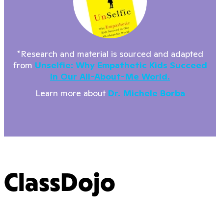
*Research and material is sourced and adapted
from
Unselfie: Why Empathetic Kids Succeed
In Our All-About-Me World.
Learn more about
Dr. Michele Borba
ClassDojo