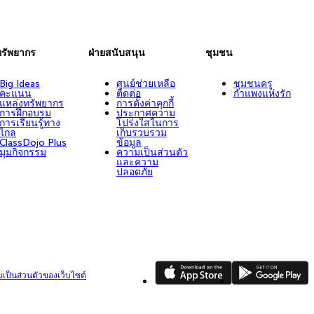
ทรัพยากร
ฝ่ายสนับสนุน
ชุมชน
Big Ideas
ศูนย์ช่วยเหลือ
ชุมชนครู
คะแนน
ติดต่อ
กำแพงแห่งรัก
แหล่งทรัพยากร
การตั้งค่าคุกกี้
การฝึกอบรม
ประกาศความ
การเรียนรู้ทาง
โปร่งใสในการ
ไกล
เก็บรวบรวม
ClassDojo Plus
ข้อมูล
มุมกิจกรรม
ความเป็นส่วนตัว
และความ
ปลอดภัย
App Store
Google Play
ป็นส่วนตัวของเว็บไซต์