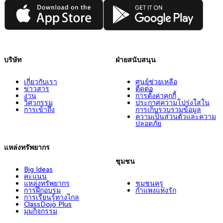
App Store
Google Play
บริษัท
ฝ่ายสนับสนุน
เกี่ยวกับเรา
ศูนย์ช่วยเหลือ
ข่าวสาร
ติดต่อ
งาน
การตั้งค่าคุกกี้
วิศวกรรม
ประกาศความโปร่งใสใน
การเข้าถึง
การเก็บรวบรวมข้อมูล
ความเป็นส่วนตัวและความ
ปลอดภัย
แหล่งทรัพยากร
ชุมชน
Big Ideas
คะแนน
แหล่งทรัพยากร
ชุมชนครู
การฝึกอบรม
กำแพงแห่งรัก
การเรียนรู้ทางไกล
ClassDojo Plus
มุมกิจกรรม