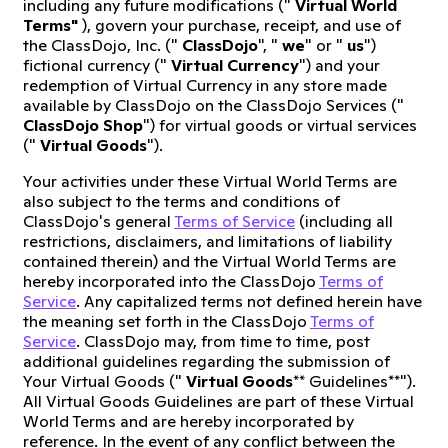
including any future modifications ("
Virtual World
Terms"
), govern your purchase, receipt, and use of
the ClassDojo, Inc. ("
ClassDojo
", "
we
" or "
us
")
fictional currency ("
Virtual Currency
") and your
redemption of Virtual Currency in any store made
available by ClassDojo on the ClassDojo Services ("
ClassDojo Shop
") for virtual goods or virtual services
("
Virtual Goods
").
Your activities under these Virtual World Terms are
also subject to the terms and conditions of
ClassDojo's general
Terms of Service
(including all
restrictions, disclaimers, and limitations of liability
contained therein) and the Virtual World Terms are
hereby incorporated into the ClassDojo
Terms of
Service
. Any capitalized terms not defined herein have
the meaning set forth in the ClassDojo
Terms of
Service
. ClassDojo may, from time to time, post
additional guidelines regarding the submission of
Your Virtual Goods ("
Virtual Goods
** Guidelines**").
All Virtual Goods Guidelines are part of these Virtual
World Terms and are hereby incorporated by
reference. In the event of any conflict between the