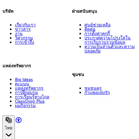
บริษัท
ฝ่ายสนับสนุน
เกี่ยวกับเรา
ศูนย์ช่วยเหลือ
ข่าวสาร
ติดต่อ
งาน
การตั้งค่าคุกกี้
วิศวกรรม
ประกาศความโปร่งใสใน
การเข้าถึง
การเก็บรวบรวมข้อมูล
ความเป็นส่วนตัวและความ
ปลอดภัย
แหล่งทรัพยากร
ชุมชน
Big Ideas
คะแนน
แหล่งทรัพยากร
ชุมชนครู
การฝึกอบรม
กำแพงแห่งรัก
การเรียนรู้ทางไกล
ClassDojo Plus
มุมกิจกรรม
ไทย