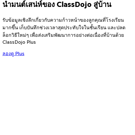
นำมนต์เสน่ห์ของ ClassDojo สู่บ้าน
รับข้อมูลเชิงลึกเกี่ยวกับความก้าวหน้าของลูกคุณที่โรงเรียน
มากขึ้น เก็บบันทึกช่วงเวลาสุดประทับใจในชั้นเรียน และปลด
ล็อกวิธีใหม่ๆ เพื่อส่งเสริมพัฒนาการอย่างต่อเนื่องที่บ้านด้วย
int History
ClassDojo Plus
ลองดู Plus
Working hard
Jan 3 by Mrs. Thompson
Helping others
Jan 6 by Mrs. Thompson