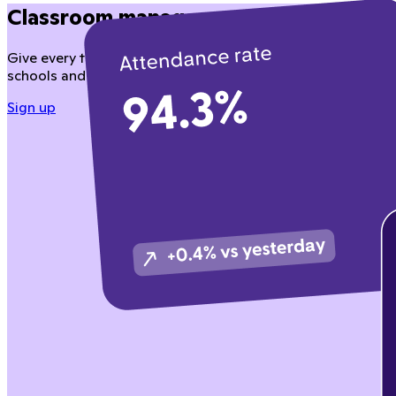
Classroom management teachers love
Give every teacher tools to manage behavior, instruction, a
schools and district partners.
Sign up