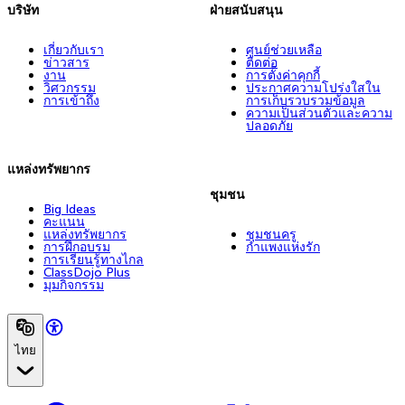
บริษัท
ฝ่ายสนับสนุน
เกี่ยวกับเรา
ศูนย์ช่วยเหลือ
ข่าวสาร
ติดต่อ
งาน
การตั้งค่าคุกกี้
วิศวกรรม
ประกาศความโปร่งใสใน
การเข้าถึง
การเก็บรวบรวมข้อมูล
ความเป็นส่วนตัวและความ
ปลอดภัย
แหล่งทรัพยากร
ชุมชน
Big Ideas
คะแนน
แหล่งทรัพยากร
ชุมชนครู
การฝึกอบรม
กำแพงแห่งรัก
การเรียนรู้ทางไกล
ClassDojo Plus
มุมกิจกรรม
ไทย