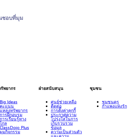
นชอบที่มุม
ทรัพยากร
ฝ่ายสนับสนุน
ชุมชน
Big Ideas
ศูนย์ช่วยเหลือ
ชุมชนครู
คะแนน
ติดต่อ
กำแพงแห่งรัก
แหล่งทรัพยากร
การตั้งค่าคุกกี้
การฝึกอบรม
ประกาศความ
การเรียนรู้ทาง
โปร่งใสในการ
ไกล
เก็บรวบรวม
ClassDojo Plus
ข้อมูล
มุมกิจกรรม
ความเป็นส่วนตัว
และความ