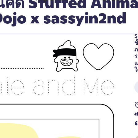
คิด Stuffed Animal
ojo x sassyin2nd
S
ช
ภ
ร
แ
ใ