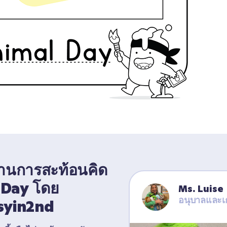
บงานการสะท้อนคิด 
Day โดย 
Ms. Luise
อนุบาลและเ
syin2nd