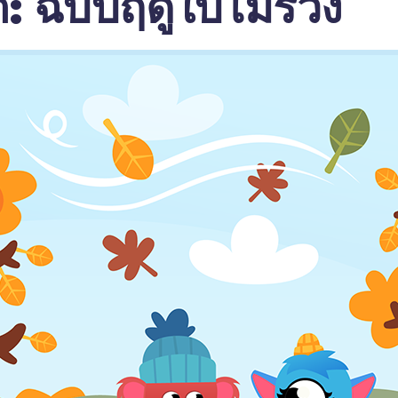
ิต: ฉบับฤดูใบไม้ร่วง