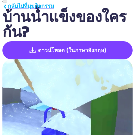
กลับไปที่มุมกิจกรรม
บ้านน้ำแข็งของใคร
กัน?
ดาวน์โหลด
(ในภาษาอังกฤษ)