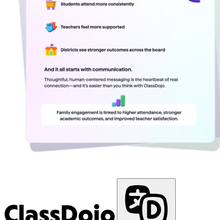
ClassDojo