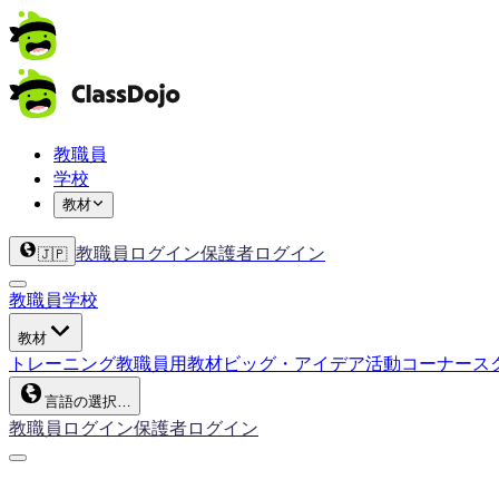
教職員
学校
教材
教職員ログイン
保護者ログイン
🇯🇵
教職員
学校
教材
トレーニング
教職員用教材
ビッグ・アイデア
活動コーナー
ス
言語の選択…
教職員ログイン
保護者ログイン