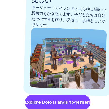
楽しい
ドージョー・アイランドのあらゆる場所が
想像力をかき立てます。子どもたちは自分
だけの世界を作り、探検し、形作ることが
できます。
Explore Dojo Islands together!