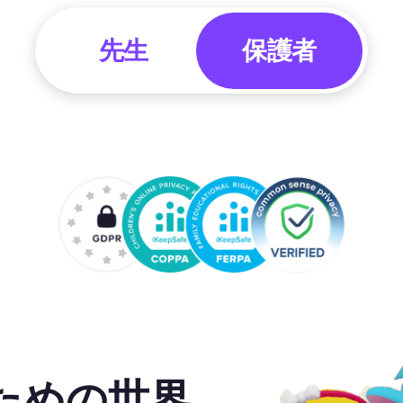
先生
ための世界