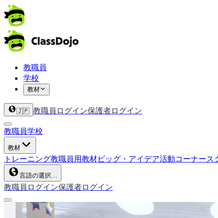
教職員
学校
教材
教職員ログイン
保護者ログイン
🇯🇵
教職員
学校
教材
トレーニング
教職員用教材
ビッグ・アイデア
活動コーナー
ス
言語の選択…
教職員ログイン
保護者ログイン