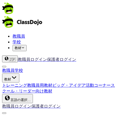
教職員
学校
教材
教職員ログイン
保護者ログイン
🇯🇵
教職員
学校
教材
トレーニング
教職員用教材
ビッグ・アイデア
活動コーナー
ス
クール・リーダー向け教材
言語の選択…
教職員ログイン
保護者ログイン
ClassDojo App