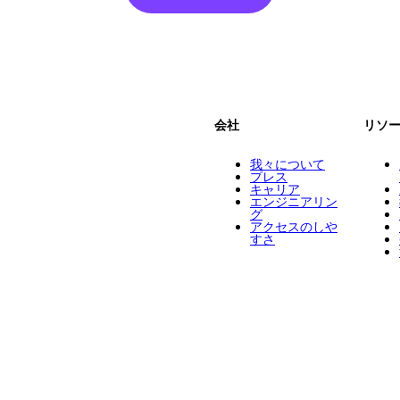
会社
リソ
我々について
プレス
キャリア
エンジニアリン
グ
アクセスのしや
すさ