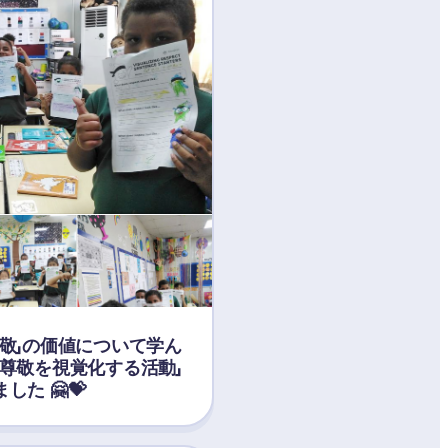
敬」の価値について学ん
尊敬を視覚化する活動」
た 🤗💝