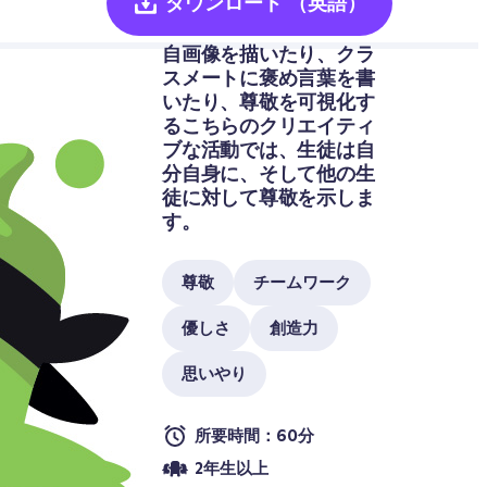
ダウンロード
（英語）
自画像を描いたり、クラ
スメートに褒め言葉を書
いたり、尊敬を可視化す
るこちらのクリエイティ
ブな活動では、生徒は自
分自身に、そして他の生
徒に対して尊敬を示しま
す。
尊敬
チームワーク
優しさ
創造力
思いやり
所要時間：60分
2年生以上