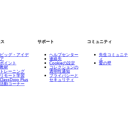
ース
サポート
コミュニティ
ビッグ・アイデ
ヘルプセンター
先生コミュニテ
ア
連絡先
ィ
ポイント
Cookieの設定
愛の壁
教材
コレクションの
トレーニング
透明性通知
リモート学習
プライバシーと
ClassDojo Plus
セキュリティ
活動コーナー