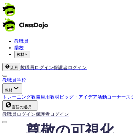
教職員
学校
教材
教職員ログイン
保護者ログイン
🇯🇵
教職員
学校
教材
トレーニング
教職員用教材
ビッグ・アイデア
活動コーナー
ス
言語の選択…
教職員ログイン
保護者ログイン
尊敬の可視化