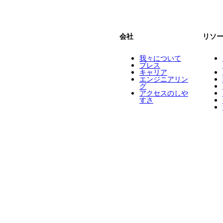
会社
リソ
我々について
プレス
キャリア
エンジニアリン
グ
アクセスのしや
すさ