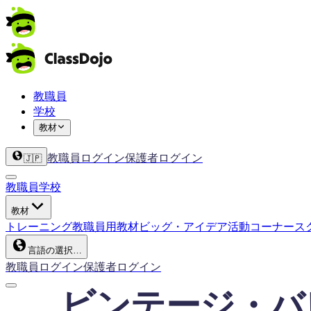
教職員
学校
教材
教職員ログイン
保護者ログイン
🇯🇵
教職員
学校
教材
トレーニング
教職員用教材
ビッグ・アイデア
活動コーナー
ス
言語の選択…
教職員ログイン
保護者ログイン
ビンテージ・バ