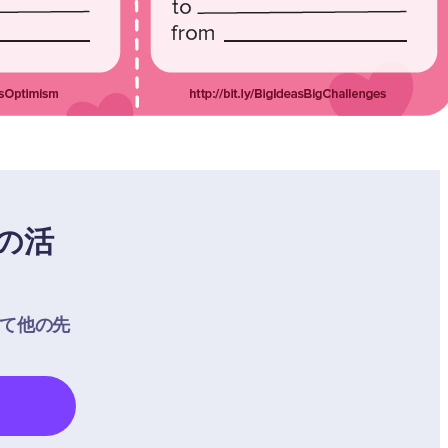
の活
して他の先