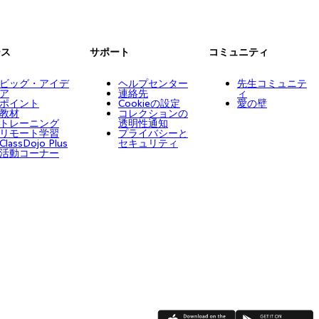
ース
サポート
コミュニティ
ビッグ・アイデ
ヘルプセンター
先生コミュニテ
ア
連絡先
ィ
ポイント
Cookieの設定
愛の壁
教材
コレクションの
トレーニング
透明性通知
リモート学習
プライバシーと
ClassDojo Plus
セキュリティ
活動コーナー
App Store
Google Play