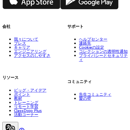
会社
サポート
我々について
ヘルプセンター
プレス
連絡先
キャリア
Cookieの設定
エンジニアリング
コレクションの透明性通知
アクセスのしやすさ
プライバシーとセキュリテ
ィ
リソース
コミュニティ
ビッグ・アイデア
ポイント
先生コミュニティ
教材
愛の壁
トレーニング
リモート学習
ClassDojo Plus
活動コーナー