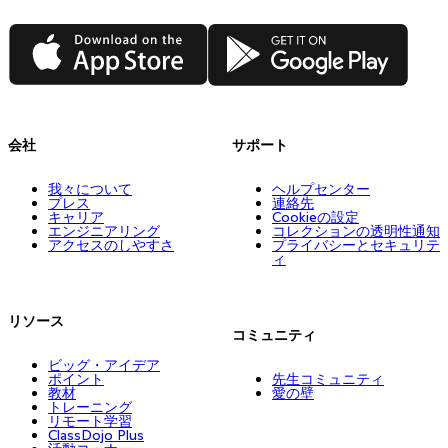
App Store
Google Play
会社
サポート
我々について
ヘルプセンター
プレス
連絡先
キャリア
Cookieの設定
エンジニアリング
コレクションの透明性通知
アクセスのしやすさ
プライバシーとセキュリテ
ィ
リソース
コミュニティ
ビッグ・アイデア
ポイント
先生コミュニティ
教材
愛の壁
トレーニング
リモート学習
ClassDojo Plus